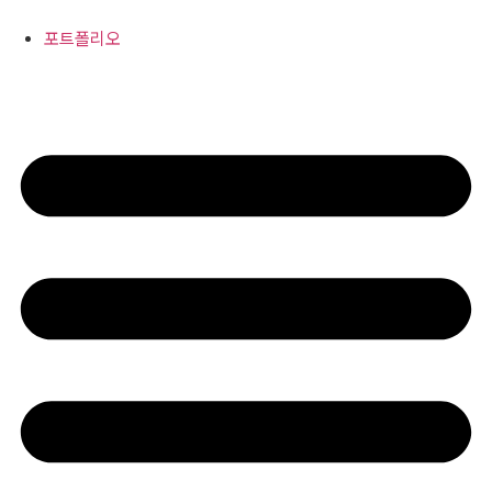
콘
텐
포트폴리오
츠
로
건
너
뛰
기