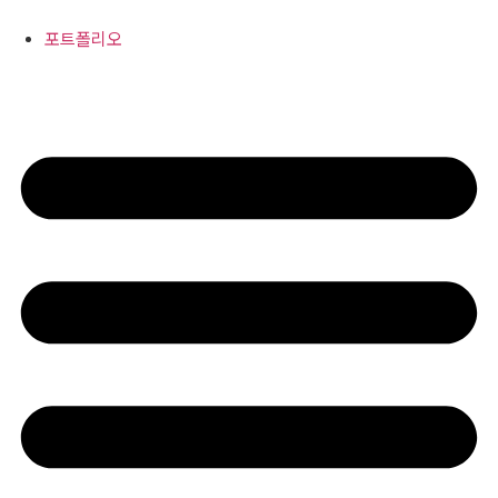
콘
텐
포트폴리오
츠
로
건
너
뛰
기