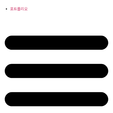
콘
텐
포트폴리오
츠
로
건
너
뛰
기