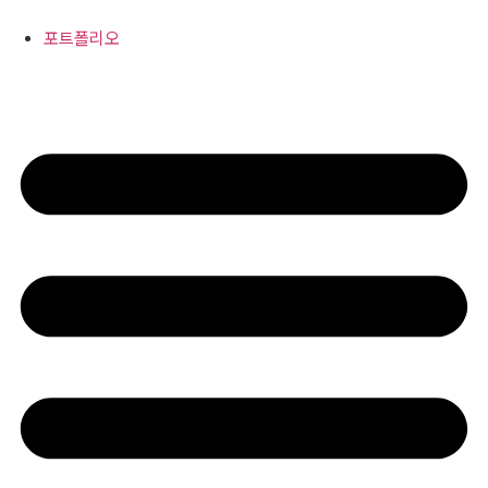
콘
텐
포트폴리오
츠
로
건
너
뛰
기