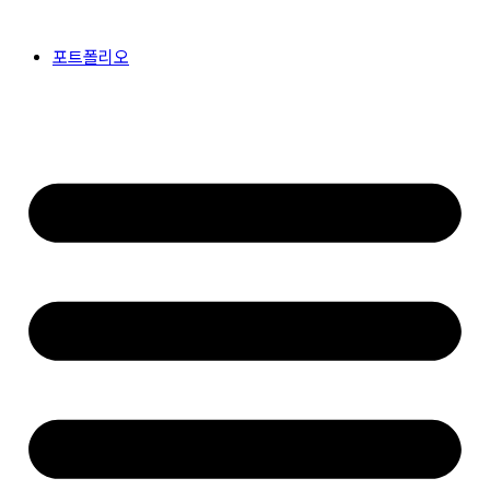
콘
텐
포트폴리오
츠
로
건
너
뛰
기