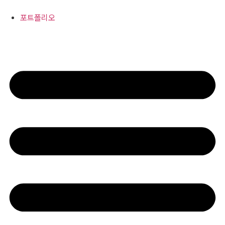
콘
텐
포트폴리오
츠
로
건
너
뛰
기