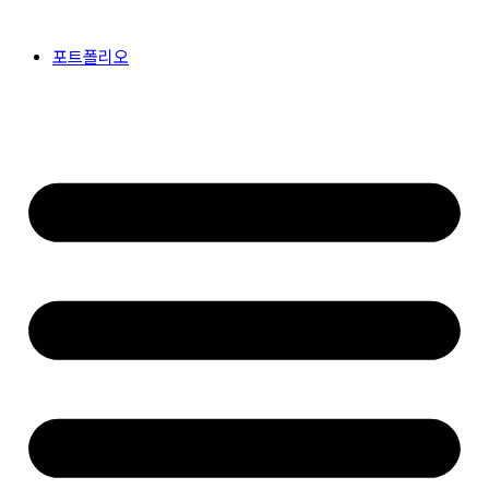
콘
텐
포트폴리오
츠
로
건
너
뛰
기