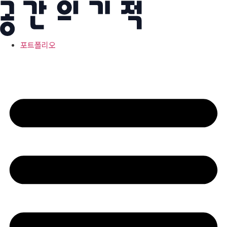
콘
텐
츠
로
포트폴리오
건
너
뛰
기