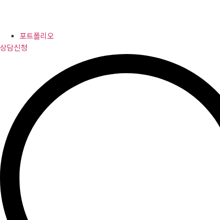
포트폴리오
상담신청