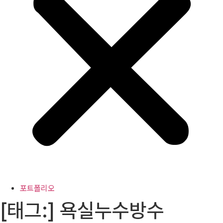
포트폴리오
[태그:]
욕실누수방수