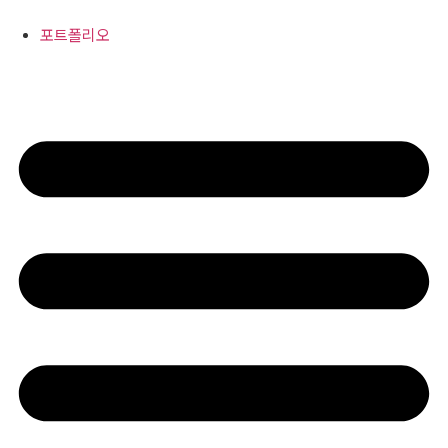
콘
텐
포트폴리오
츠
로
건
너
뛰
기