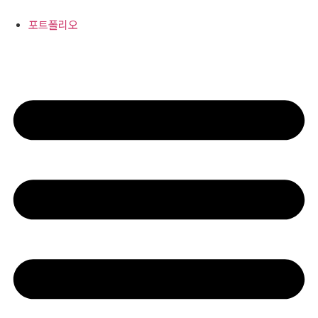
콘
텐
포트폴리오
츠
로
건
너
뛰
기