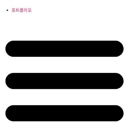
콘
텐
포트폴리오
츠
로
건
너
뛰
기