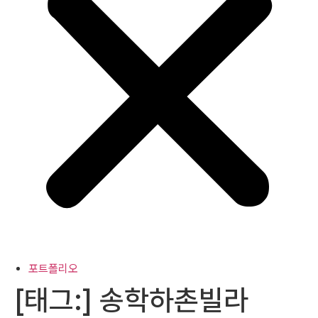
포트폴리오
[태그:]
송학하촌빌라