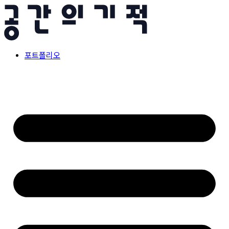
콘
텐
츠
로
건
포트폴리오
너
뛰
기