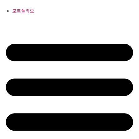
콘
텐
포트폴리오
츠
로
건
너
뛰
기