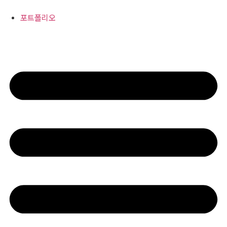
콘
텐
포트폴리오
츠
로
건
너
뛰
기