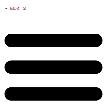
콘
텐
포트폴리오
츠
로
건
너
뛰
기