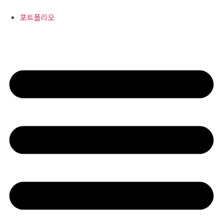
콘
텐
포트폴리오
츠
로
건
너
뛰
기