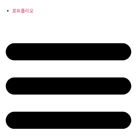
콘
텐
포트폴리오
츠
로
건
너
뛰
기