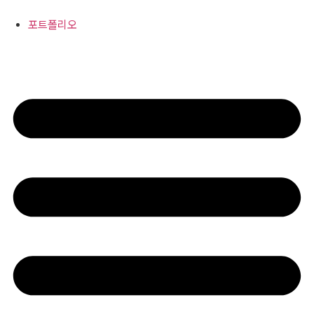
콘
텐
포트폴리오
츠
로
건
너
뛰
기