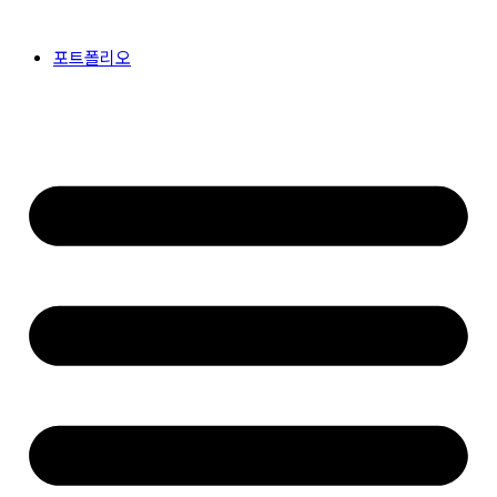
콘
텐
포트폴리오
츠
로
건
너
뛰
기