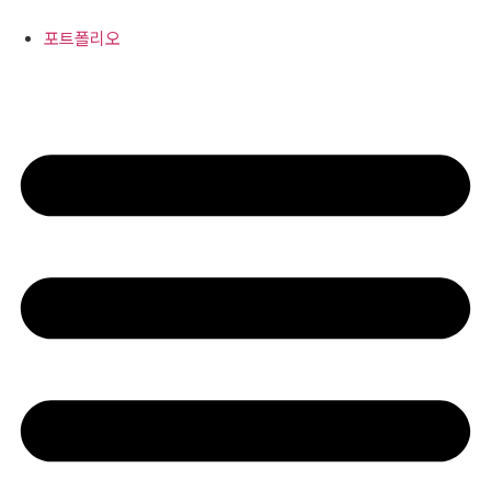
콘
텐
포트폴리오
츠
로
건
너
뛰
기