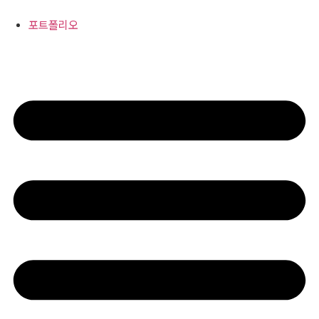
콘
텐
포트폴리오
츠
로
건
너
뛰
기