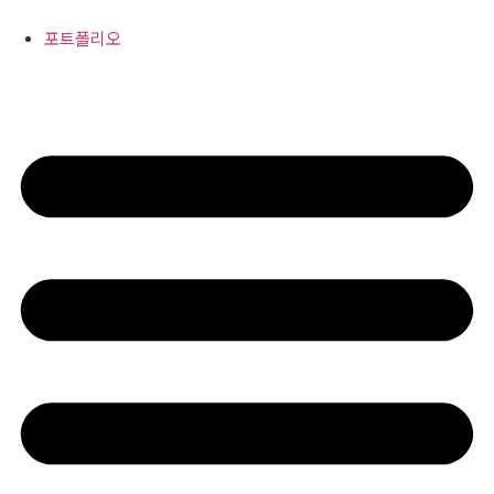
콘
텐
포트폴리오
츠
로
건
너
뛰
기