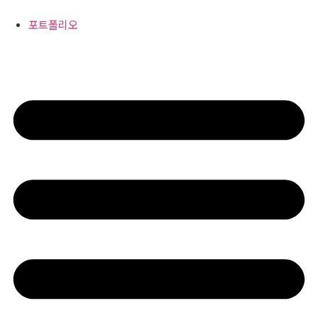
콘
텐
포트폴리오
츠
로
건
너
뛰
기