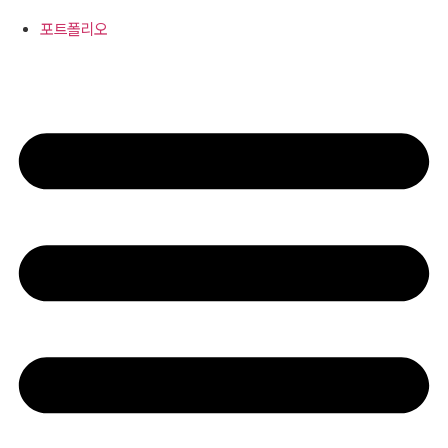
콘
텐
포트폴리오
츠
로
건
너
뛰
기