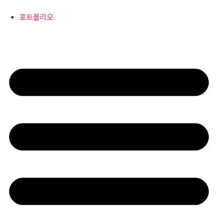
콘
텐
포트폴리오
츠
로
건
너
뛰
기