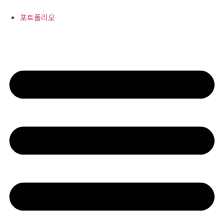
콘
텐
포트폴리오
츠
로
건
너
뛰
기