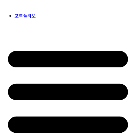
콘
텐
포트폴리오
츠
로
건
너
뛰
기