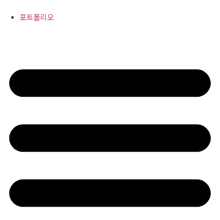
콘
텐
포트폴리오
츠
로
건
너
뛰
기