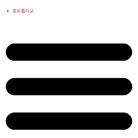
콘
텐
포트폴리오
츠
로
건
너
뛰
기