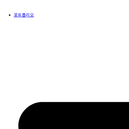
콘
텐
포트폴리오
츠
로
건
너
뛰
기