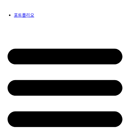
콘
텐
포트폴리오
츠
로
건
너
뛰
기