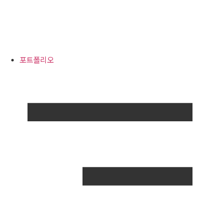
상담신청
포트폴리오