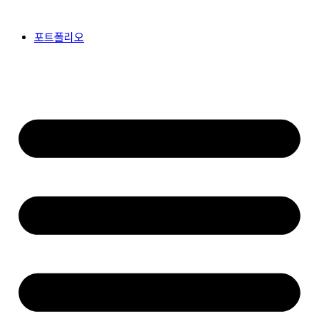
콘
텐
포트폴리오
츠
로
건
너
뛰
기