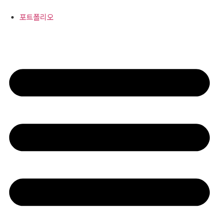
콘
텐
포트폴리오
츠
로
건
너
뛰
기