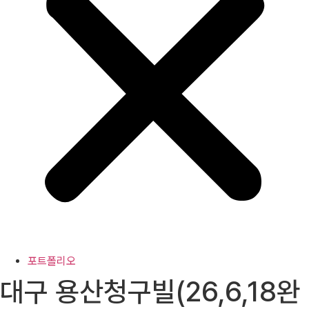
포트폴리오
대구 용산청구빌(26,6,18완