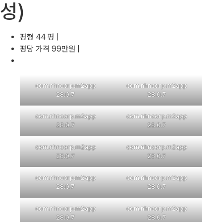
성)
평형 44 평 |
평당 가격 99만원 |
com.nhncorp.m2app
com.nhncorp.m2app
28.0.7
28.0.7
com.nhncorp.m2app
com.nhncorp.m2app
28.0.7
28.0.7
com.nhncorp.m2app
com.nhncorp.m2app
28.0.7
28.0.7
com.nhncorp.m2app
com.nhncorp.m2app
28.0.7
28.0.7
com.nhncorp.m2app
com.nhncorp.m2app
28.0.7
28.0.7