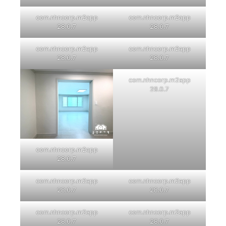
com.nhncorp.m2app
com.nhncorp.m2app
28.0.7
28.0.7
com.nhncorp.m2app
com.nhncorp.m2app
28.0.7
28.0.7
com.nhncorp.m2app
28.0.7
com.nhncorp.m2app
28.0.7
com.nhncorp.m2app
com.nhncorp.m2app
28.0.7
28.0.7
com.nhncorp.m2app
com.nhncorp.m2app
28.0.7
28.0.7