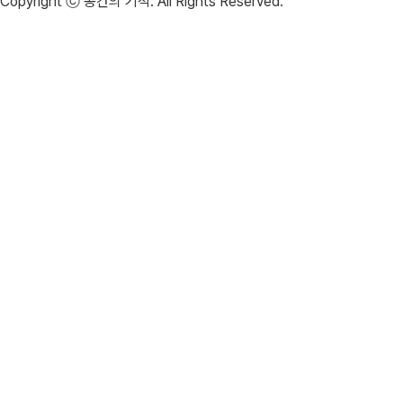
Copyright ⓒ 공간의 기적. All Rights Reserved.