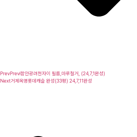
Prev
Previ
함안광려천자이 필름,마루철거, (24,7,1완성)
Next
거제옥명롯데캐슬 완성(33평) 24,7,11완성