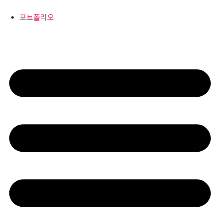
콘
텐
포트폴리오
츠
로
건
너
뛰
기