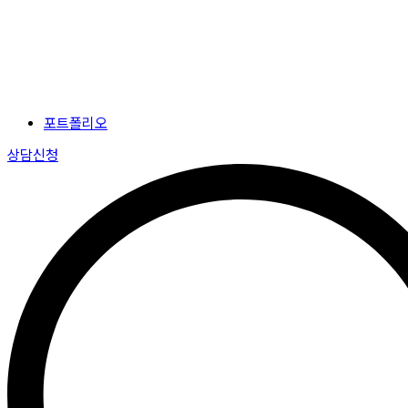
포트폴리오
상담신청