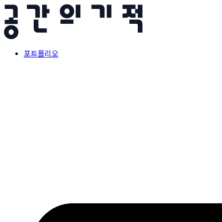
콘
텐
츠
로
건
포트폴리오
너
뛰
기