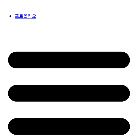
콘
텐
포트폴리오
츠
로
건
너
뛰
기