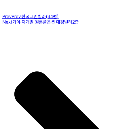
Prev
Previ
한국그린빌라(34평)
Next
가야 재개발 원룸풀옵션 대경빌라2층