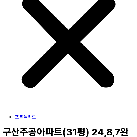
포트폴리오
구산주공아파트(31평) 24,8,7완