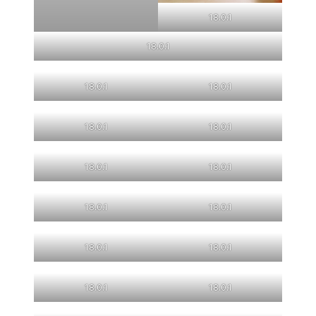
18.0.1
18.0.1
18.0.1
18.0.1
18.0.1
18.0.1
18.0.1
18.0.1
18.0.1
18.0.1
18.0.1
18.0.1
18.0.1
18.0.1