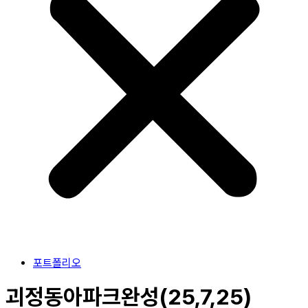
포트폴리오
괴정동아파크완성(25,7,25)