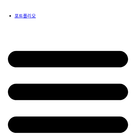
콘
텐
포트폴리오
츠
로
건
너
뛰
기