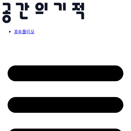
콘
텐
츠
로
건
포트폴리오
너
뛰
기