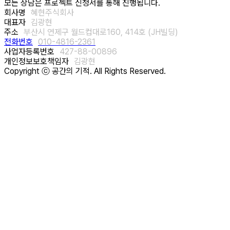
모든 상담은 프로젝트 신청서를 통해 진행됩니다.
회사명
혜현주식회사
대표자
김광현
주소
부산시 연제구 월드컵대로160, 414호 (JH빌딩)
전화번호
010-4816-2361
사업자등록번호
427-88-00896
개인정보보호책임자
김광현
Copyright ⓒ 공간의 기적. All Rights Reserved.