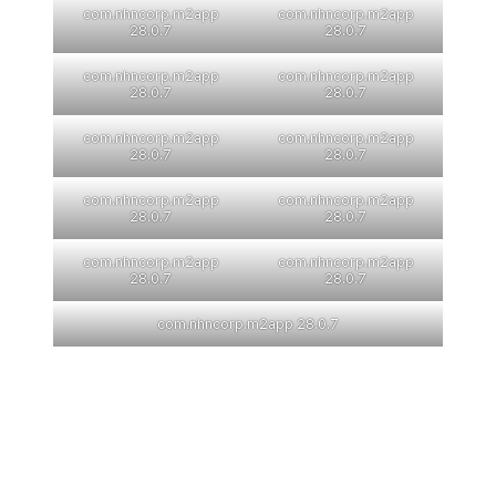
com.nhncorp.m2app
com.nhncorp.m2app
28.0.7
28.0.7
com.nhncorp.m2app
com.nhncorp.m2app
28.0.7
28.0.7
com.nhncorp.m2app
com.nhncorp.m2app
28.0.7
28.0.7
com.nhncorp.m2app
com.nhncorp.m2app
28.0.7
28.0.7
com.nhncorp.m2app
com.nhncorp.m2app
28.0.7
28.0.7
com.nhncorp.m2app 28.0.7