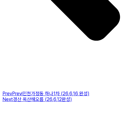
Prev
Previ
인천가정동 하나1차 (26,6,16 완성)
Next
경산 옥산해오름 (26,6,12완성)