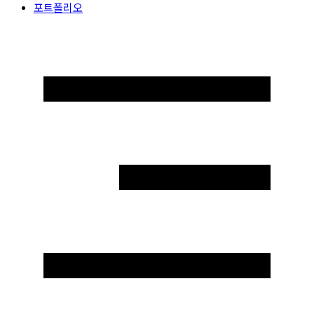
포트폴리오