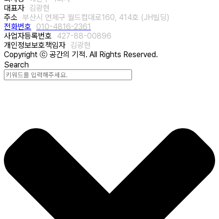
대표자
김광현
주소
부산시 연제구 월드컵대로160, 414호 (JH빌딩)
전화번호
010-4816-2361
사업자등록번호
427-88-00896
개인정보보호책임자
김광현
Copyright ⓒ 공간의 기적. All Rights Reserved.
Search