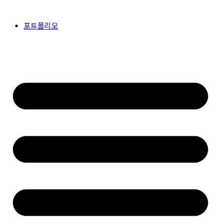
콘
텐
포트폴리오
츠
로
건
너
뛰
기