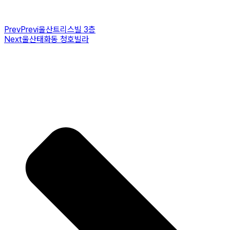
Prev
Previ
울산트리스빌 3층
Next
울산태화동 청호빌라