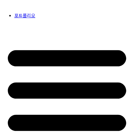
콘
텐
포트폴리오
츠
로
건
너
뛰
기