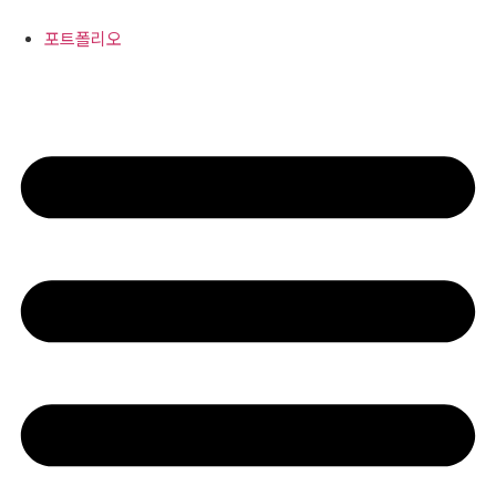
콘
텐
포트폴리오
츠
로
건
너
뛰
기