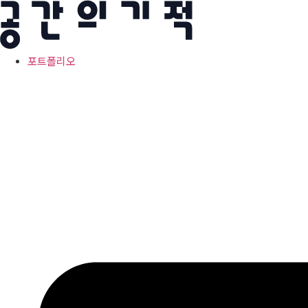
콘
텐
츠
로
포트폴리오
건
너
뛰
기