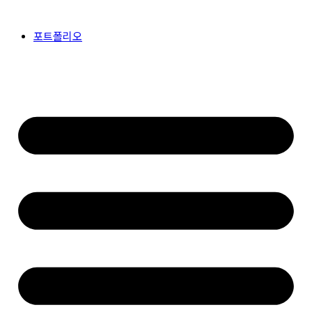
콘
텐
포트폴리오
츠
로
건
너
뛰
기