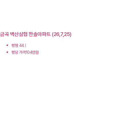
금곡 벽산삼협 한솔아파트 (26,7,25)
평형 44 |
평당 가격104만원