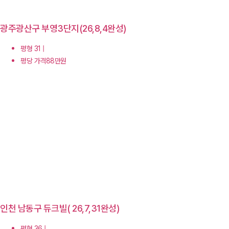
광주광산구 부영3단지(26,8,4완성)
평형 31 |
평당 가격88만원
인천 남동구 듀크빌( 26,7,31완성)
평형 36 |