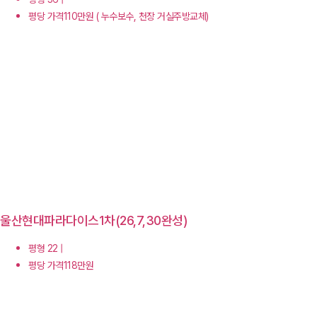
평당 가격110만원 ( 누수보수, 천장 거실주방교체)
울산현대파라다이스1차(26,7,30완성)
평형 22 |
평당 가격118만원