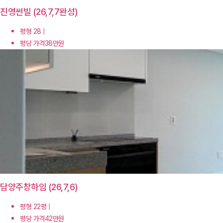
진영썬빌 (26,7,7완성)
평형 28 |
평당 가격38만원
담양주창하임 (26,7,6)
평형 22평 |
평당 가격42만원