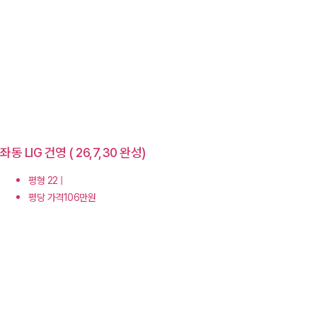
좌동 LIG 건영 ( 26,7,30 완성)
평형 22 |
평당 가격106만원