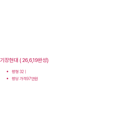
기장현대 ( 26,6,19완성)
평형 32 |
평당 가격97만원