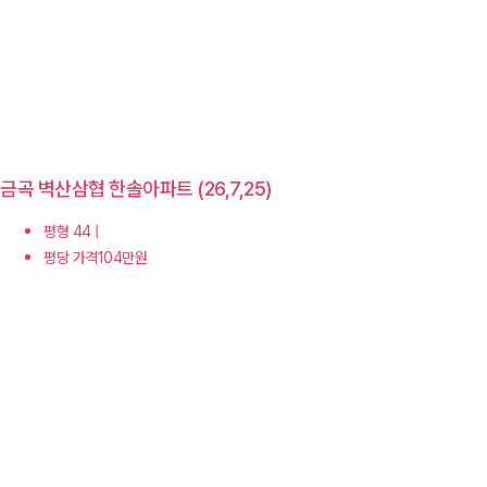
금곡 벽산삼협 한솔아파트 (26,7,25)
평형 44 |
평당 가격104만원