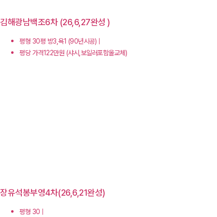
김해광남백조6차 (26,6,27완성 )
평형 30평 방3,욕1 (90년시공) |
평당 가격122만원 (샤시,보일러포함올교체)
장유석봉부영4차(26,6,21완성)
평형 30 |