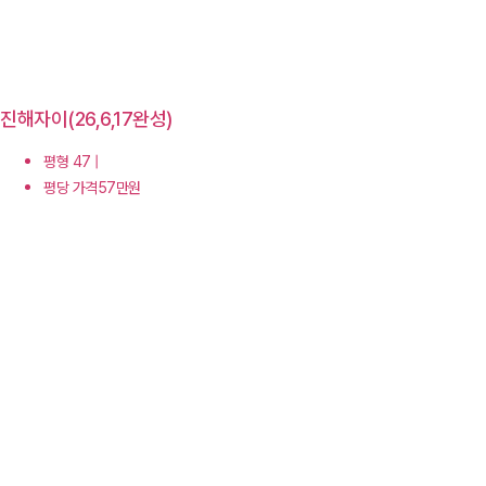
진해자이(26,6,17완성)
평형 47 |
평당 가격57만원