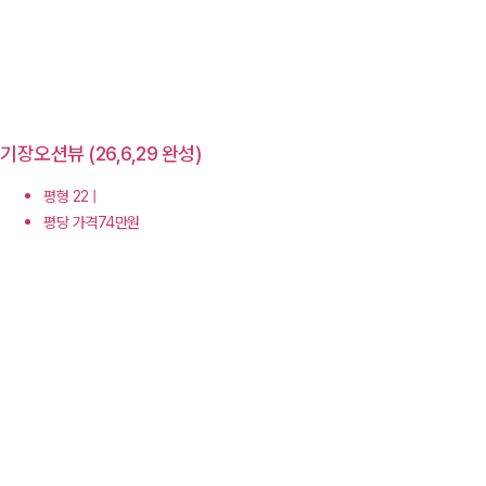
기장오션뷰 (26,6,29 완성)
평형 22 |
평당 가격74만원