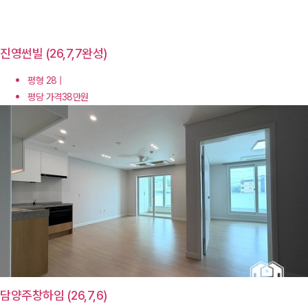
진영썬빌 (26,7,7완성)
평형 28 |
평당 가격38만원
담양주창하임 (26,7,6)